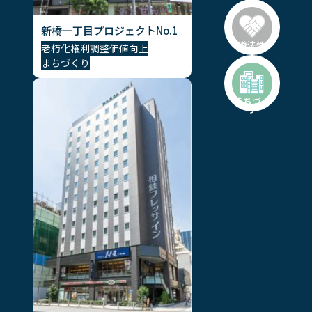
新橋一丁目プロジェクトNo.1
遵法性
老朽化
権利調整
価値向上
まちづくり
まちづく
り