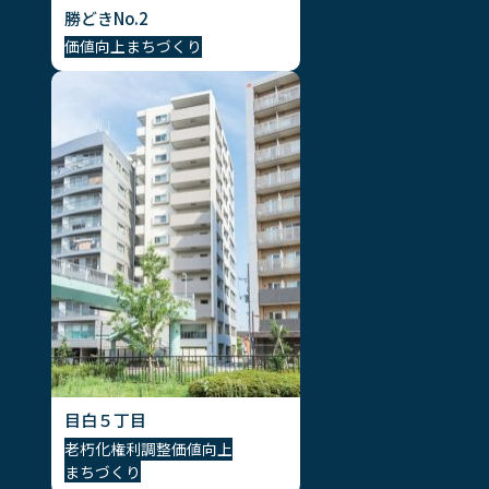
勝どきNo.2
価値向上
まちづくり
目白５丁目
老朽化
権利調整
価値向上
まちづくり