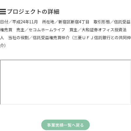
プロジェクトの詳細
日付／平成24年11月 所在地／新宿区新宿4丁目 取引形態／信託受益
権売買 売主／セコムホームライフ 買主／大和証券オフィス投資法
人 当社の役割／信託受益権売買仲介（三菱ＵＦＪ信託銀行との共同仲
介）
事業実績一覧へ戻る