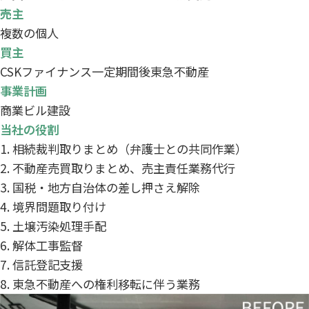
売主
複数の個人
買主
CSKファイナンス一定期間後東急不動産
事業計画
商業ビル建設
当社の役割
相続裁判取りまとめ（弁護士との共同作業）
不動産売買取りまとめ、売主責任業務代行
国税・地方自治体の差し押さえ解除
境界問題取り付け
土壌汚染処理手配
解体工事監督
信託登記支援
東急不動産への権利移転に伴う業務