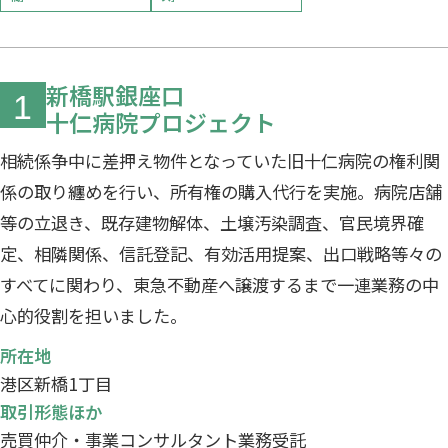
新橋駅銀座口
1
十仁病院プロジェクト
相続係争中に差押え物件となっていた旧十仁病院の権利関
係の取り纏めを行い、所有権の購入代行を実施。病院店舗
等の立退き、既存建物解体、土壌汚染調査、官民境界確
定、相隣関係、信託登記、有効活用提案、出口戦略等々の
すべてに関わり、東急不動産へ譲渡するまで一連業務の中
心的役割を担いました。
所在地
港区新橋1丁目
取引形態ほか
売買仲介・事業コンサルタント業務受託