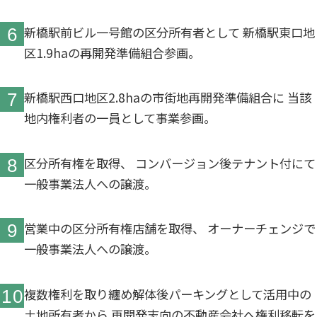
新橋駅前ビル一号館の区分所有者として
新橋駅東口地
6
区1.9haの再開発準備組合参画。
新橋駅西口地区2.8haの市街地再開発準備組合に
当該
7
地内権利者の一員として事業参画。
区分所有権を取得、
コンバージョン後テナント付にて
8
一般事業法人への譲渡。
営業中の区分所有権店舗を取得、
オーナーチェンジで
9
一般事業法人への譲渡。
複数権利を取り纏め解体後パーキングとして活用中の
10
土地所有者から
再開発志向の不動産会社へ権利移転を