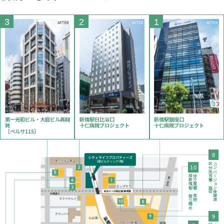
3
2
1
第一光和ビル・大庭ビル再開
新橋駅日比谷口
新橋駅銀座口
発
十仁病院プロジェクト
十仁病院プロジェクト
［ペルサ115］
8
区分所有権を取得
コンバージョン後譲渡
10
複数権利を取り纏め
仲介業務を実施
9