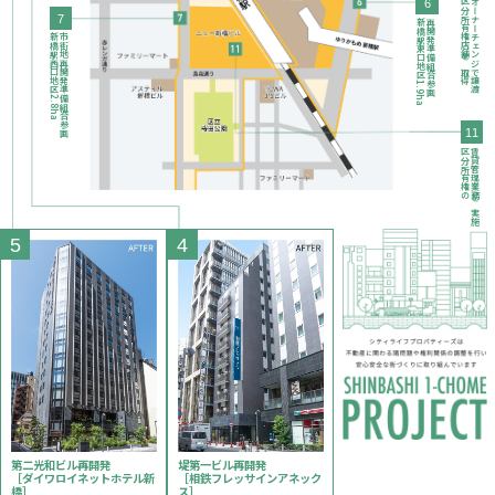
6
区分所有権店舗を取得
オーナーチェンジで譲渡
7
新橋駅東口地区1.9ha
再開発準備組合参画
新橋駅西口地区2.8ha
市街地再開発準備組合参画
11
区分所有権の
賃貸管理業務を実施
5
4
第二光和ビル再開発
堤第一ビル再開発
［ダイワロイネットホテル新
［相鉄フレッサインアネック
橋］
ス］