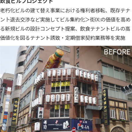
飲食ビルプロジェクト
老朽化ビルの建て替え事業における権利者移転、既存テナ
ン卜退去交渉など実施してビル集約化＞街IX:の価値を高め
る新規ビルの設計コンセプト提案、飲食テナントビルの高
価値化を図るテナント誘致・定期借家契約業務等を実施