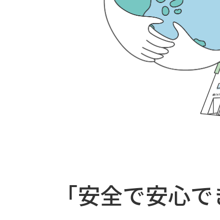
「
安全で安心で