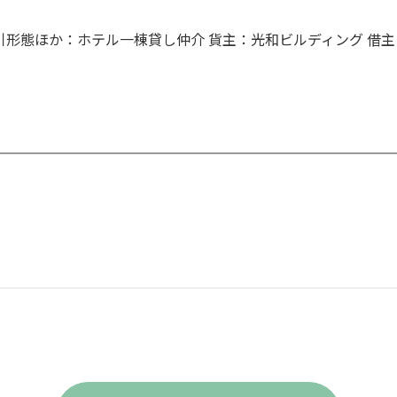
 取引形態ほか：ホテル一棟貸し仲介 貨主：光和ビルディング 借