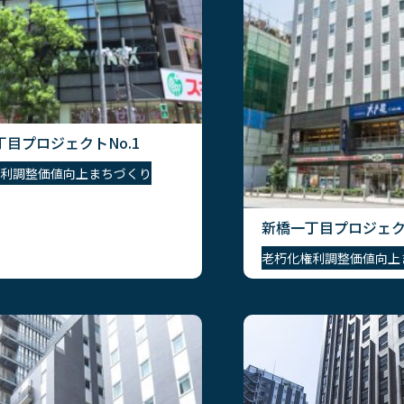
目プロジェクトNo.1
利調整
価値向上
まちづくり
新橋一丁目プロジェクト
老朽化
権利調整
価値向上