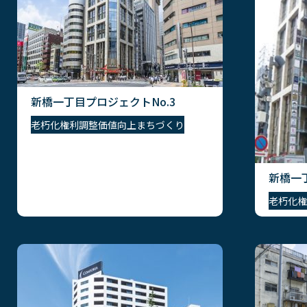
新橋一丁目プロジェクトNo.3
老朽化
権利調整
価値向上
まちづくり
新橋一丁
老朽化
権