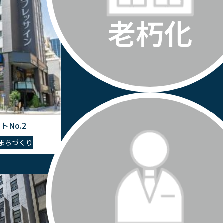
老朽化
No.2
まちづくり