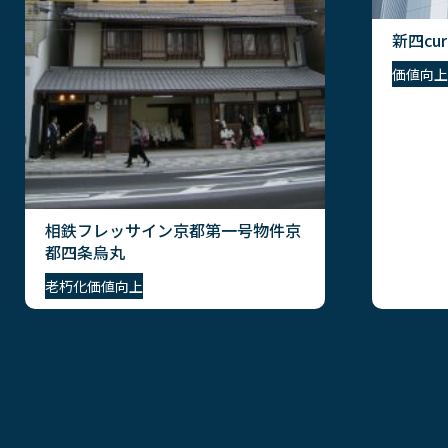
新四cu
価値向上
相鉄フレッサイン京都第一号物件京
都四条烏丸
老朽化
価値向上