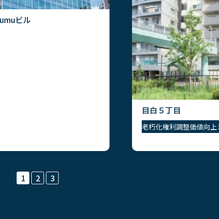
rumuビル
目白５丁目
老朽化
権利調整
価値向上
1
2
3