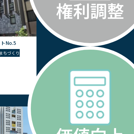
権利調整
No.5
まちづくり