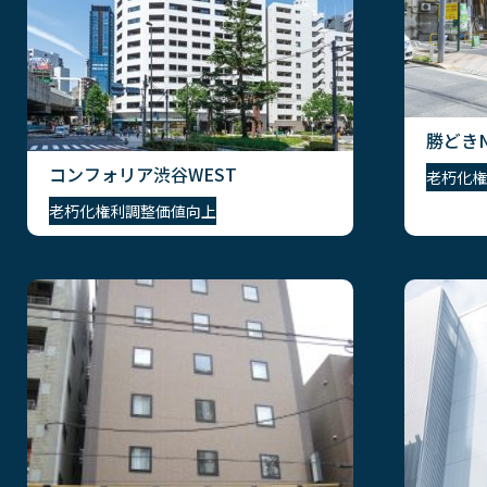
勝どきN
コンフォリア渋谷WEST
老朽化
権
老朽化
権利調整
価値向上