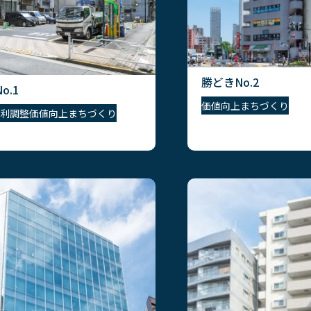
勝どきNo.2
o.1
価値向上
まちづくり
利調整
価値向上
まちづくり