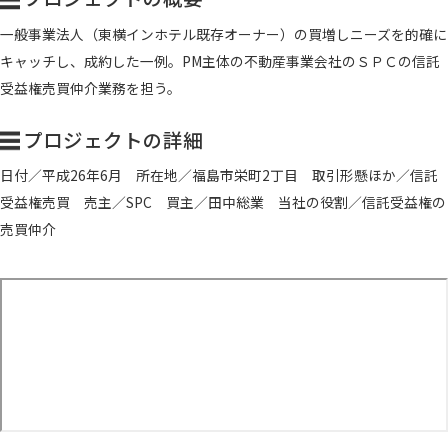
一般事業法人（東横インホテル既存オーナー）の買増しニーズを的確に
キャッチし、成約した一例。PM主体の不動産事業会社のＳＰＣの信託
受益権売買仲介業務を担う。
プロジェクトの詳細
日付／平成26年6月 所在地／福島市栄町2丁目 取引形懸ほか／信託
受益権売買 売主／SPC 買主／田中総業 当社の役割／信託受益権の
売買仲介