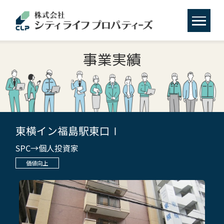
事業実績
東横イン福島駅東口Ⅰ
SPC→個人投資家
価値向上