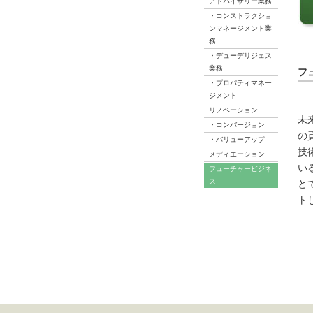
アドバイザリー業務
・コンストラクショ
ンマネージメント業
務
・デューデリジェス
業務
フ
・プロパティマネー
ジメント
リノベーション
未
・コンバージョン
の
・バリューアップ
技
メディエーション
い
フューチャービジネ
ス
と
ト